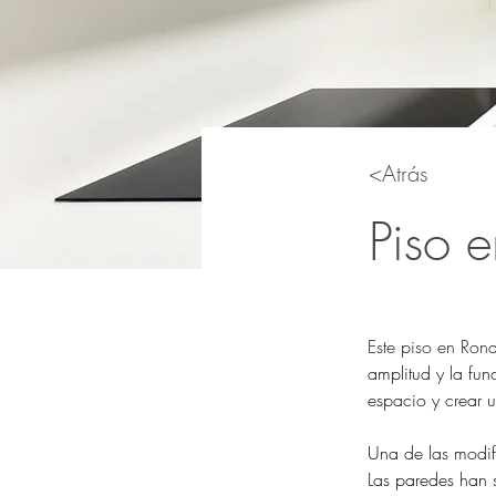
<Atrás
Piso 
Este piso en Ron
amplitud y la fu
espacio y crear
Una de las modifi
Las paredes han s