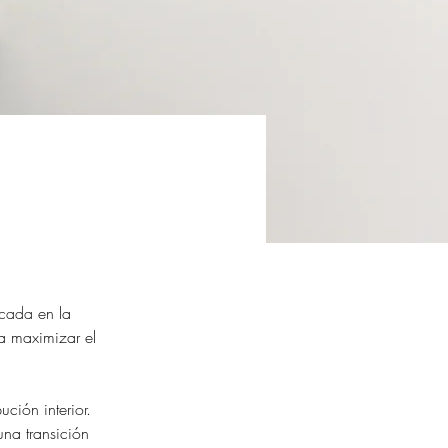
ocada 
en la 
a maximizar el 
ción interior. 
una transición 