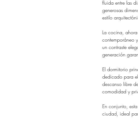
fluida entre las 
generosas dimens
estilo arquitectó
La cocina, ahora
contemporáneo y 
un contraste eleg
generación garant
El dormitorio pr
dedicado para el
descanso libre d
comodidad y priv
En conjunto, est
ciudad, ideal par