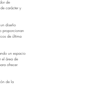
edor de 
de carácter y 
 un diseño 
ro proporcionan 
icos de última 
nando un espacio 
 el área de 
ara ofrecer 
zón de la 