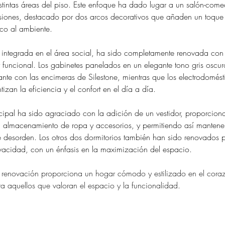
distintas áreas del piso. Este enfoque ha dado lugar a un salón-com
iones, destacado por dos arcos decorativos que añaden un toque 
nico al ambiente.
 integrada en el área social, ha sido completamente renovada con
funcional. Los gabinetes panelados en un elegante tono gris oscu
ante con las encimeras de Silestone, mientras que los electrodomést
izan la eficiencia y el confort en el día a día.
incipal ha sido agraciado con la adición de un vestidor, proporcio
 almacenamiento de ropa y accesorios, y permitiendo así mantener
e desorden. Los otros dos dormitorios también han sido renovados p
acidad, con un énfasis en la maximización del espacio.
a renovación proporciona un hogar cómodo y estilizado en el cora
a aquellos que valoran el espacio y la funcionalidad.