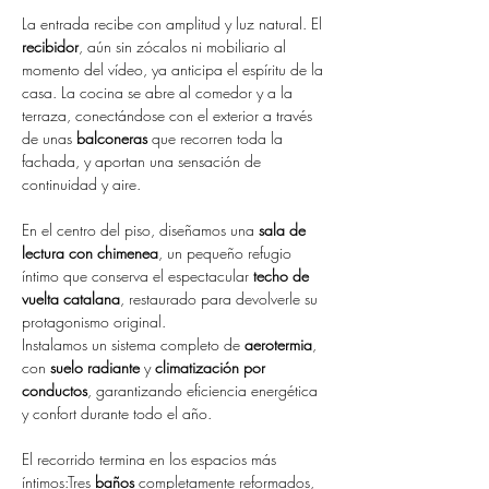
La entrada recibe con amplitud y luz natural. El 
recibidor
, aún sin zócalos ni mobiliario al 
momento del vídeo, ya anticipa el espíritu de la 
casa. La cocina se abre al comedor y a la 
terraza, conectándose con el exterior a través 
de unas 
balconeras
 que recorren toda la 
fachada, y aportan una sensación de 
continuidad y aire.
En el centro del piso, diseñamos una 
sala de 
lectura con chimenea
, un pequeño refugio 
íntimo que conserva el espectacular 
techo de 
vuelta catalana
, restaurado para devolverle su 
protagonismo original.
Instalamos un sistema completo de 
aerotermia
, 
con 
suelo radiante
 y 
climatización por 
conductos
, garantizando eficiencia energética 
y confort durante todo el año.
El recorrido termina en los espacios más 
íntimos:Tres 
baños
 completamente reformados, 