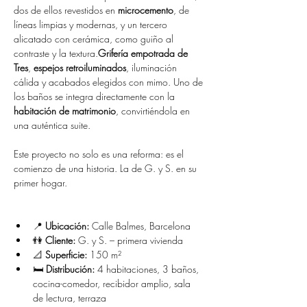
dos de ellos revestidos en 
microcemento
, de 
líneas limpias y modernas, y un tercero 
alicatado con cerámica, como guiño al 
contraste y la textura.
Grifería empotrada de 
Tres
, 
espejos retroiluminados
, iluminación 
cálida y acabados elegidos con mimo. Uno de 
los baños se integra directamente con la 
habitación de matrimonio
, convirtiéndola en 
una auténtica suite.
Este proyecto no solo es una reforma: es el 
comienzo de una historia. La de G. y S. en su 
primer hogar.
📍 
Ubicación:
 Calle Balmes, Barcelona
👫 
Cliente:
 G. y S. – primera vivienda
📐 
Superficie:
 150 m²
🛏️ 
Distribución:
 4 habitaciones, 3 baños, 
cocina-comedor, recibidor amplio, sala 
de lectura, terraza